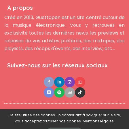
À propos
Créé en 2013, Guettapen est un site centré autour de
la musique électronique. Vous y retrouvez en
exclusivité toutes les dernières news, les previews et
releases de vos artistes préférés, des mixtapes, des
playlists, des récaps d'évents, des interview, etc...
Suivez-nous sur les réseaux sociaux
●
●
●
Contact
Newsletter
L'équipe
Mentions légales
Ce site utilise des cookies. En continuant à naviguer sur le site,
vous acceptez d’utiliser nos cookies. Mentions légales.