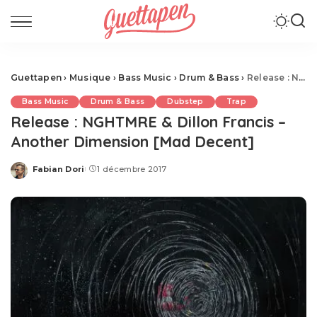
Guettapen
›
Musique
›
Bass Music
›
Drum & Bass
›
Release : NGHTMRE & Dillon Francis – Another Dimension [Mad Decent]
Bass Music
Drum & Bass
Dubstep
Trap
Release : NGHTMRE & Dillon Francis –
Another Dimension [Mad Decent]
Fabian Dori
1 décembre 2017
Posted
by