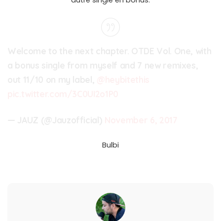
autre single en bonus.
Welcome to the next chapter. OTDE Vol. One, with
a bonus single from myself and 7 new remixes,
out 11/10 on my label,
@heybitethis
pic.twitter.com/3C0UI2o1P0
— JAUZ (@Jauzofficial)
November 6, 2017
Bulbi