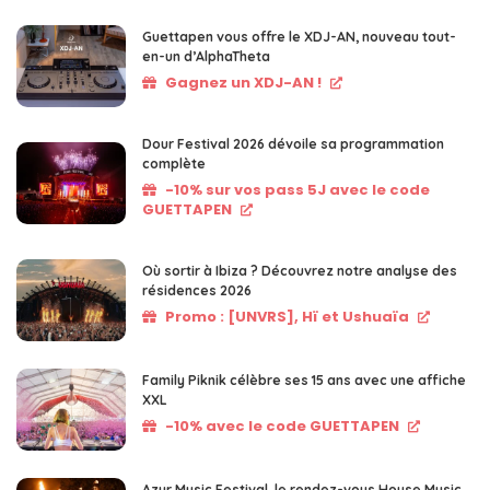
Guettapen vous offre le XDJ-AN, nouveau tout-
en-un d’AlphaTheta
Gagnez un XDJ-AN !
Dour Festival 2026 dévoile sa programmation
complète
-10% sur vos pass 5J avec le code
GUETTAPEN
Où sortir à Ibiza ? Découvrez notre analyse des
résidences 2026
Promo : [UNVRS], Hï et Ushuaïa
Family Piknik célèbre ses 15 ans avec une affiche
XXL
-10% avec le code GUETTAPEN
Azur Music Festival, le rendez-vous House Music