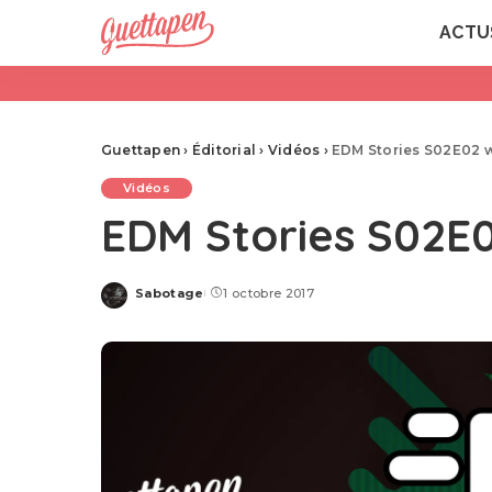
ACTU
Guettapen
›
Éditorial
›
Vidéos
›
EDM Stories S02E02 w
Vidéos
EDM Stories S02E0
Sabotage
1 octobre 2017
Posted
by