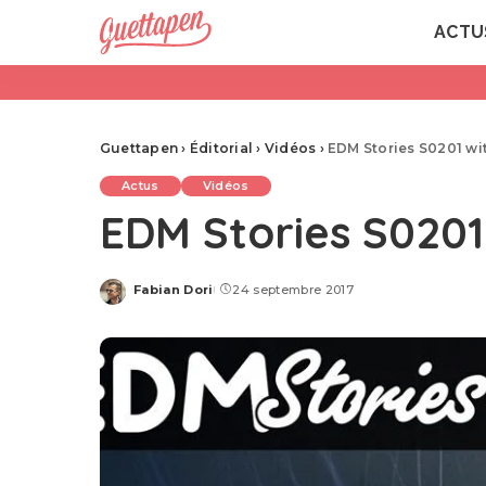
ACTU
Guettapen
›
Éditorial
›
Vidéos
›
EDM Stories S0201 wit
Actus
Vidéos
EDM Stories S0201
Fabian Dori
24 septembre 2017
Posted
by