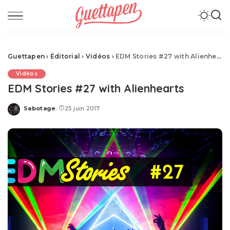
Guettapen
›
Éditorial
›
Vidéos
›
EDM Stories #27 with Alienhearts
Vidéos
EDM Stories #27 with Alienhearts
Sabotage
25 juin 2017
Posted
by