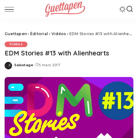
Guettapen
›
Éditorial
›
Vidéos
›
EDM Stories #13 with Alienhearts
Vidéos
EDM Stories #13 with Alienhearts
Sabotage
5 mars 2017
Posted
by