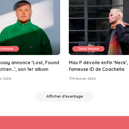
h House
Tech House
tussy annonce ‘Lost, Found
Mau P dévoile enfin ‘Neck’,
tten…’, son 1er album
fameuse ID de Coachella
er 2026
9 février 2026
Afficher d'avantage