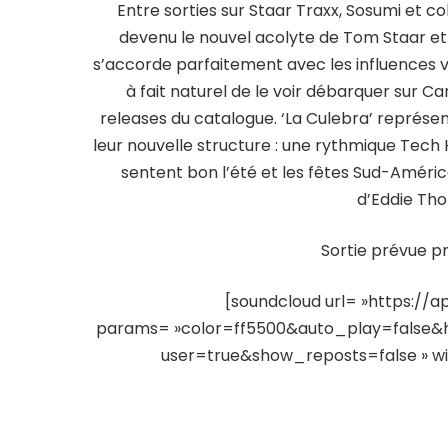
Entre sorties sur Staar Traxx, Sosumi et c
devenu le nouvel acolyte de Tom Staar et K
s’accorde parfaitement avec les influences vé
à fait naturel de le voir débarquer sur C
releases du catalogue. ‘La Culebra’ représe
leur nouvelle structure : une rythmique Tech 
sentent bon l’été et les fêtes Sud-Améri
d’Eddie Tho
Sortie prévue p
[soundcloud url= »https://a
params= »color=ff5500&auto_play=false
user=true&show_reposts=false » widt