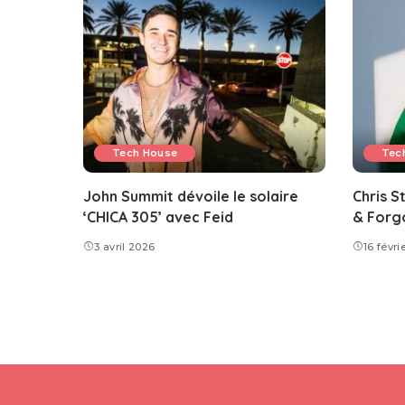
Tech House
Tec
John Summit dévoile le solaire
Chris S
‘CHICA 305’ avec Feid
& Forgo
3 avril 2026
16 févri