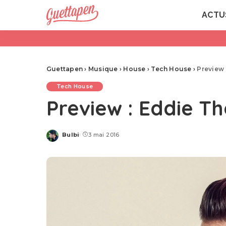
ACTU
Guettapen
›
Musique
›
House
›
Tech House
›
Preview 
Tech House
Preview : Eddie Th
Bulbi
3 mai 2016
Posted
by