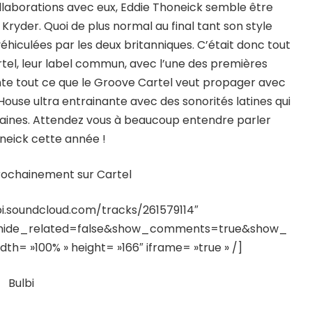
ollaborations avec eux, Eddie Thoneick semble être
ryder. Quoi de plus normal au final tant son style
hiculées par les deux britanniques. C’était donc tout
artel, leur label commun, avec l’une des premières
nte tout ce que le Groove Cartel veut propager avec
House ultra entrainante avec des sonorités latines qui
caines. Attendez vous à beaucoup entendre parler
neick cette année !
rochainement sur Cartel
pi.soundcloud.com/tracks/261579114″
&hide_related=false&show_comments=true&show_
h= »100% » height= »166″ iframe= »true » /]
Bulbi