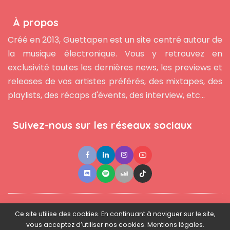
À propos
Créé en 2013, Guettapen est un site centré autour de
la musique électronique. Vous y retrouvez en
exclusivité toutes les dernières news, les previews et
releases de vos artistes préférés, des mixtapes, des
playlists, des récaps d'évents, des interview, etc...
Suivez-nous sur les réseaux sociaux
●
●
●
Contact
Newsletter
L'équipe
Mentions légales
Ce site utilise des cookies. En continuant à naviguer sur le site,
vous acceptez d’utiliser nos cookies. Mentions légales.