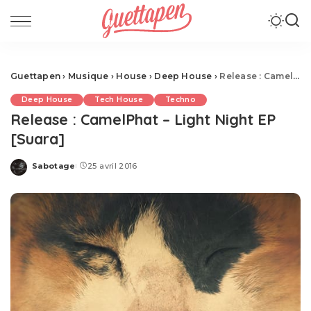
Guettapen
›
Musique
›
House
›
Deep House
›
Release : CamelPhat – Light Night EP [Suara]
Deep House
Tech House
Techno
Release : CamelPhat – Light Night EP
[Suara]
Sabotage
25 avril 2016
Posted
by