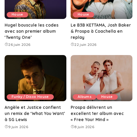
House
House
Hugel bouscule les codes
Le B3B KETTAMA, Josh Baker
avec son premier album
& Prospa à Coachella en
‘Twenty One’
replay
26 juin 2026
22 juin 2026
Funky / Disco House
Albums
House
Angèle et Justice confient
Prospa délivrent un
un remix de ‘What You Want’
excellent 1er album avec
à SG Lewis
« Free Your Mind »
9 juin 2026
8 juin 2026