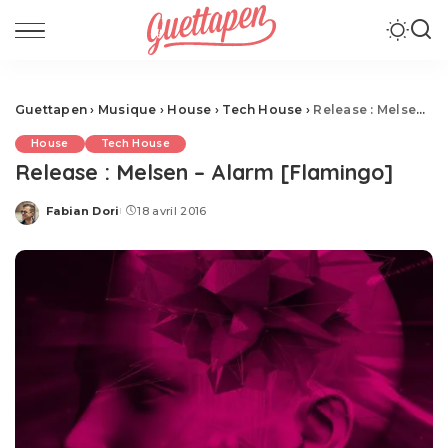
Guettapen
›
Musique
›
House
›
Tech House
›
Release : Melsen – Alarm [Flamingo]
House
Tech House
Release : Melsen – Alarm [Flamingo]
Fabian Dori
18 avril 2016
Posted
by