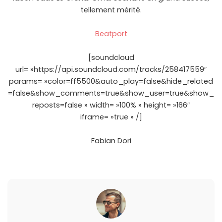
tellement mérité.
Beatport
[soundcloud
url= »https://api.soundcloud.com/tracks/258417559″
params= »color=ff5500&auto_play=false&hide_related
=false&show_comments=true&show_user=true&show_
reposts=false » width= »100% » height= »166″
iframe= »true » /]
Fabian Dori