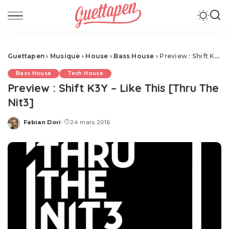
Guettapen
›
Musique
›
House
›
Bass House
›
Preview : Shift K3Y – Like This [Thru The Nit3]
Bass House
Tech House
Preview : Shift K3Y – Like This [Thru The
Nit3]
Fabian Dori
24 mars 2016
Posted
by