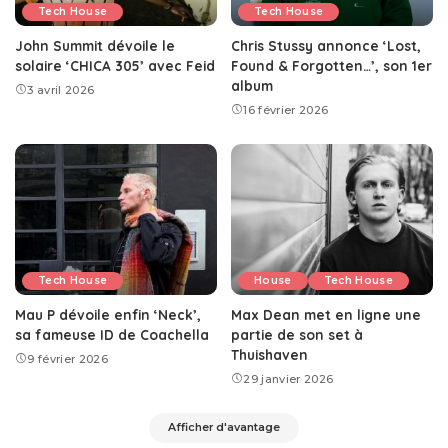
Tech House
Tech House
John Summit dévoile le
Chris Stussy annonce ‘Lost,
solaire ‘CHICA 305’ avec Feid
Found & Forgotten…’, son 1er
album
3 avril 2026
16 février 2026
Tech House
House
Tech House
Mau P dévoile enfin ‘Neck’,
Max Dean met en ligne une
sa fameuse ID de Coachella
partie de son set à
Thuishaven
9 février 2026
29 janvier 2026
Afficher d'avantage