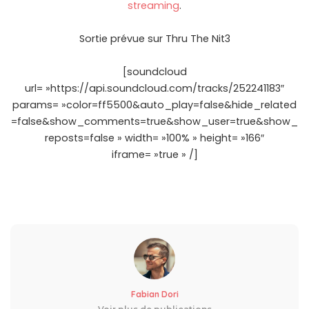
streaming
.
Sortie prévue sur Thru The Nit3
[soundcloud
url= »https://api.soundcloud.com/tracks/252241183″
params= »color=ff5500&auto_play=false&hide_related
=false&show_comments=true&show_user=true&show_
reposts=false » width= »100% » height= »166″
iframe= »true » /]
Fabian Dori