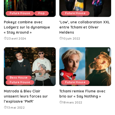
Future House
Pop
Future House
Pokeyz combine avec
‘Low’, une collaboration XXL
Lodgerz sur la dynamique
entre Tchami et Oliver
« Stay Around »
Heldens
23 avril 2024
10 juin 2022
Bass House
Future House
Future House
Matroda & Bleu Clair
Tchami remixe Flume avec
unissent leurs forces sur
brio sur « Say Nothing »
l’explosive ‘PWR’
18 mars 2022
13 mai 2022