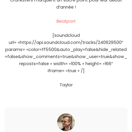
Cranksters marquent un sacré point pour leur début
d’année !
Beatport
[soundcloud
url= »https://api.soundcloud.com/tracks/240629500″
params= »color=ff5500&auto_play=false&hide_related
=false&show_comments=true&show_user=true&show_
reposts=false » width= »100% » height= »166″
iframe= »true » /]
Taylor