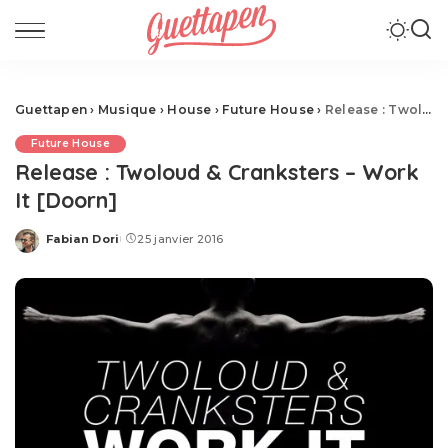
Guettapen
›
Musique
›
House
›
Future House
›
Release : Twoloud & Cranksters – Work It [Doorn]
Future House
Release : Twoloud & Cranksters – Work
It [Doorn]
Fabian Dori
25 janvier 2016
Posted
by