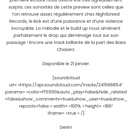
première écoute nous avions été très agréablement
surpris. Les sonorités de cette preview sont celles que
l’on retrouve assez régulièrement chez Nightbreed
Records, le kick est d’une puissance et d’une violence
incroyable. La mélodie et le build up nous amènent
parfaitement le drop qui déménage tout sur son
passage ! Encore une track brillante de la part des Bass
Chaserz.
Disponible le 21 janvier.
[soundcloud
url= »https://api.soundcloud.com/tracks/241566854″
params= »color=ff5500&auto_play=false&hide_related
=false&show_comments=true&show_user=true&show_
reposts=false » width= »100% » height= »166″
iframe= »true » /]
Derim