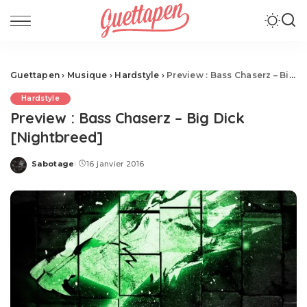
Guettapen
›
Musique
›
Hardstyle
›
Preview : Bass Chaserz – Big Dick [Nightbreed]
Hardstyle
Preview : Bass Chaserz – Big Dick
[Nightbreed]
Sabotage
16 janvier 2016
Posted
by