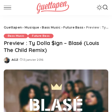
Guettapen
›
Musique
›
Bass Music
›
Future Bass
›
Preview : Ty Dolla $ign – Blasé (Louis The Child Remix)
Bass Music
Future Bass
Preview : Ty Dolla $ign – Blasé (Louis
The Child Remix)
AGZ
13 janvier 2016
Posted
by