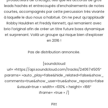
producteurs de Chicago, tels que les accords de gros
leads hachés et entrecoupés d’enchaînements de notes
courtes, accompagnés par cette percussion très vivante
à laquelle le duo nous a habitué. On ne peut qu’applaudir
Robby Hauldren et Freddy Kennett, qui remanient avec
brio l’original afin de créer un titre future bass dynamique
et surprenant. Voilà un groupe qui risque bien d’exploser
en 2016 !
Pas de distribution annoncée.
[soundcloud
url= »https://api.soundcloud.com/tracks/240674505″
params= »auto_play=false&hide_related=false&show_
comments=true&show_user=true&show_reposts=false
&visual=true » width= »100% » height= »166″
iframe= »true » /]
Pitt