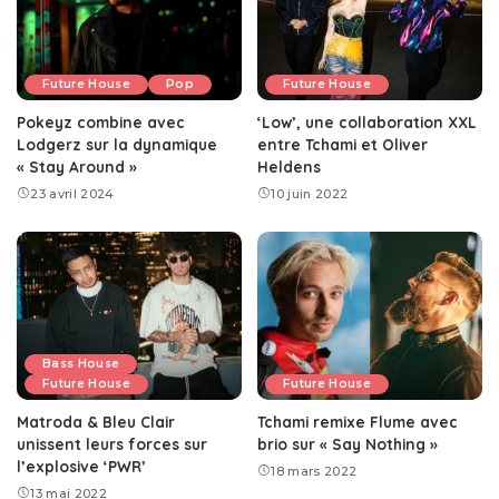
Future House
Pop
Future House
Pokeyz combine avec
‘Low’, une collaboration XXL
Lodgerz sur la dynamique
entre Tchami et Oliver
« Stay Around »
Heldens
23 avril 2024
10 juin 2022
Bass House
Future House
Future House
Matroda & Bleu Clair
Tchami remixe Flume avec
unissent leurs forces sur
brio sur « Say Nothing »
l’explosive ‘PWR’
18 mars 2022
13 mai 2022