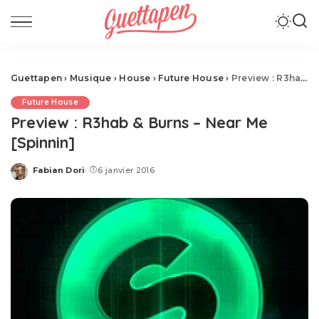
Guettapen
›
Musique
›
House
›
Future House
›
Preview : R3hab & Burns – Near Me [Spinnin]
Future House
Preview : R3hab & Burns – Near Me
[Spinnin]
Fabian Dori
6 janvier 2016
Posted
by