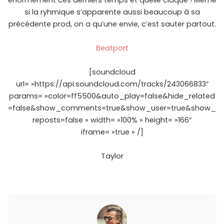
énormément ces derniers temps et quelle claque ! Même
si la ryhmique s’apparente aussi beaucoup à sa
précédente prod, on a qu’une envie, c’est sauter partout.
Beatport
[soundcloud
url= »https://api.soundcloud.com/tracks/243066833″
params= »color=ff5500&auto_play=false&hide_related
=false&show_comments=true&show_user=true&show_
reposts=false » width= »100% » height= »166″
iframe= »true » /]
Taylor