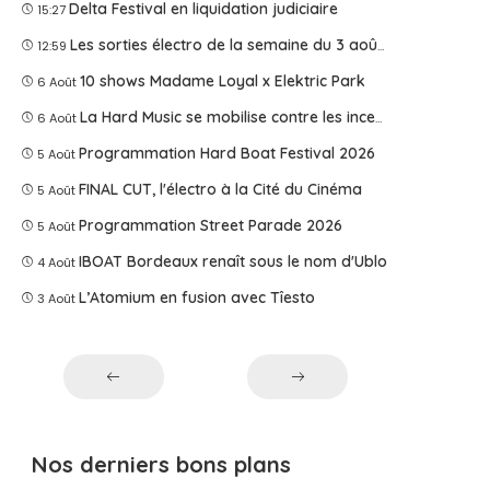
Delta Festival en liquidation judiciaire
15:27
Les sorties électro de la semaine du 3 août 2026
12:59
10 shows Madame Loyal x Elektric Park
6 Août
La Hard Music se mobilise contre les incendies
6 Août
Programmation Hard Boat Festival 2026
5 Août
FINAL CUT, l'électro à la Cité du Cinéma
5 Août
Programmation Street Parade 2026
5 Août
IBOAT Bordeaux renaît sous le nom d'Ublo
4 Août
L’Atomium en fusion avec Tîesto
3 Août
Nos derniers bons plans