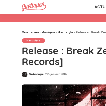
ACTU
Guettapen
›
Musique
›
Hardstyle
›
Release : Break Ze
Hardstyle
Release : Break Z
Records]
Sabotage
5 janvier 2016
Posted
by