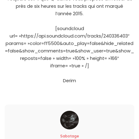
près de six heures sur les tracks qui ont marqué
l’année 2015.
[soundcloud
url= »https://api.soundcloud.com/tracks/240336403″
params= »color=ff5500&auto_play=false&hide_related
=false&show_comments=true&show_user=true&show_
reposts=false » width= »100% » height= »166″
iframe= »true » /]
Derim
Sabotage