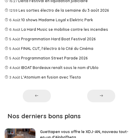
15:27
Delta Festival en liquidation judiciaire
12:59
Les sorties électro de la semaine du 3 août 2026
6 Août
10 shows Madame Loyal x Elektric Park
6 Août
La Hard Music se mobilise contre les incendies
5 Août
Programmation Hard Boat Festival 2026
5 Août
FINAL CUT, l'électro à la Cité du Cinéma
5 Août
Programmation Street Parade 2026
4 Août
IBOAT Bordeaux renaît sous le nom d'Ublo
3 Août
L’Atomium en fusion avec Tîesto
Nos derniers bons plans
Guettapen vous offre le XDJ-AN, nouveau tout-
en-un d’AlphaTheta