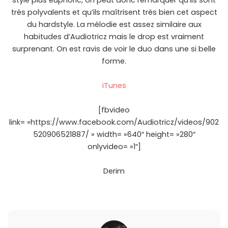
style plus euphoric, on peut donc remarquer qu’ils sont
très polyvalents et qu’ils maîtrisent très bien cet aspect
du hardstyle. La mélodie est assez similaire aux
habitudes d’Audiotricz mais le drop est vraiment
surprenant. On est ravis de voir le duo dans une si belle
forme.
iTunes
[fbvideo
link= »https://www.facebook.com/Audiotricz/videos/902
520906521887/ » width= »640″ height= »280″
onlyvideo= »1″]
Derim