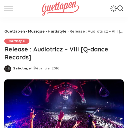
Guettapen
›
Musique
›
Hardstyle
›
Release : Audiotricz – VIII [Q-dance Records]
Hardstyle
Release : Audiotricz – VIII [Q-dance
Records]
Sabotage
4 janvier 2016
Posted
by