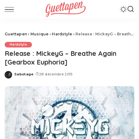
Guettapen
›
Musique
›
Hardstyle
›
Release : MickeyG – Breathe Again [Gearbox Euphoria]
Hardstyle
Release : MickeyG – Breathe Again
[Gearbox Euphoria]
Sabotage
28 décembre 2015
Posted
by