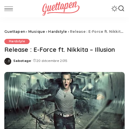
Guettapen
›
Musique
›
Hardstyle
›
Release : E-Force ft. Nikkita – Illusion
Hardstyle
Release : E-Force ft. Nikkita – Illusion
Sabotage
20 décembre 2015
Posted
by