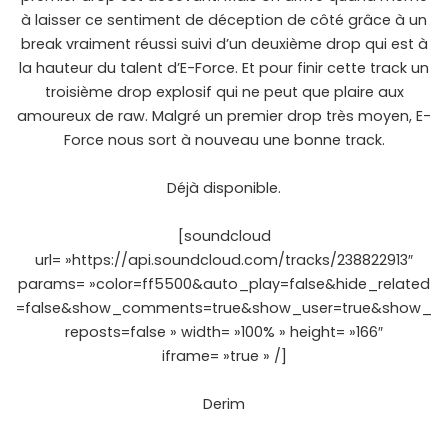
à laisser ce sentiment de déception de côté grâce à un
break vraiment réussi suivi d’un deuxième drop qui est à
la hauteur du talent d’E-Force. Et pour finir cette track un
troisième drop explosif qui ne peut que plaire aux
amoureux de raw. Malgré un premier drop très moyen, E-
Force nous sort à nouveau une bonne track.
Déjà disponible.
[soundcloud
url= »https://api.soundcloud.com/tracks/238822913″
params= »color=ff5500&auto_play=false&hide_related
=false&show_comments=true&show_user=true&show_
reposts=false » width= »100% » height= »166″
iframe= »true » /]
Derim