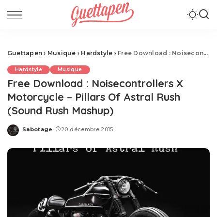
Guettapen
›
Musique
›
Hardstyle
›
Free Download : Noisecontrollers X Motorcycle – Pillars Of Astral Rush (Sound Rush Mashup)
Hardstyle
Musique
Free Download : Noisecontrollers X
Motorcycle – Pillars Of Astral Rush
(Sound Rush Mashup)
Sabotage
20 décembre 2015
Posted
by