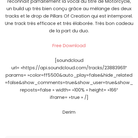
reconnaît parfaitement la vocal du titre de Motorcycle,
un build up très bien conçu grâce au mélange des deux
tracks et le drop de Pillars Of Creation qui est intemporel.
Une track très efficace et très élaborée. Très bon cadeau
de la part du duo.
Free Download
[soundcloud
url= »https://api.soundcloud.com/tracks/238839611″
params= »color=ff5500&auto_play=false&hide_related
=false&show_comments=true&show_user=true&show_
reposts=false » width= »100% » height= »166″
iframe= »true » /]
Derim