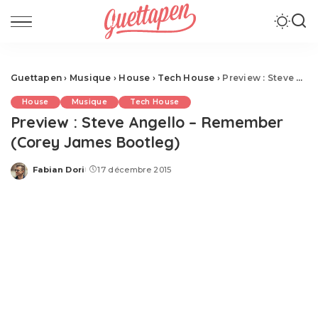
Guettapen
›
Musique
›
House
›
Tech House
›
Preview : Steve Angello – Remember (Corey James Bootleg)
House
Musique
Tech House
Preview : Steve Angello – Remember
(Corey James Bootleg)
Fabian Dori
17 décembre 2015
Posted
by