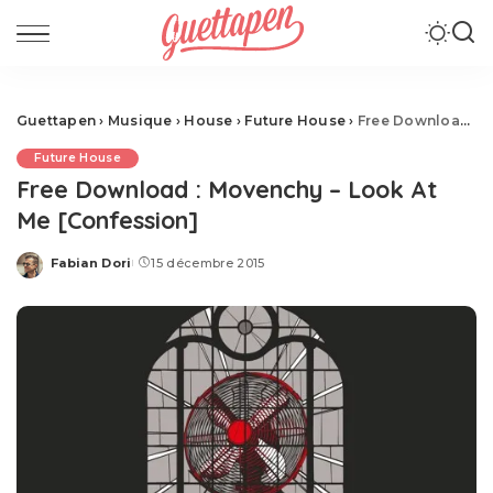
Guettapen
›
Musique
›
House
›
Future House
›
Free Download : Movenchy – Look At Me [Confession]
Future House
Free Download : Movenchy – Look At
Me [Confession]
Fabian Dori
15 décembre 2015
Posted
by