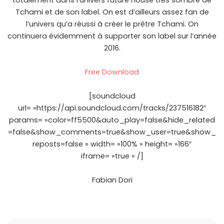
totalement dans l’univers future house très sombre de
Tchami et de son label. On est d’ailleurs assez fan de
l’univers qu’a réussi à créer le prêtre Tchami. On
continuera évidemment à supporter son label sur l’année
2016.
Free Download
[soundcloud
url= »https://api.soundcloud.com/tracks/237516182″
params= »color=ff5500&auto_play=false&hide_related
=false&show_comments=true&show_user=true&show_
reposts=false » width= »100% » height= »166″
iframe= »true » /]
Fabian Dori