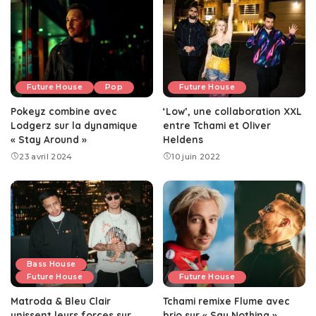
Future House
Pop
Future House
Pokeyz combine avec
‘Low’, une collaboration XXL
Lodgerz sur la dynamique
entre Tchami et Oliver
« Stay Around »
Heldens
23 avril 2024
10 juin 2022
Bass House
Future House
Future House
Matroda & Bleu Clair
Tchami remixe Flume avec
unissent leurs forces sur
brio sur « Say Nothing »