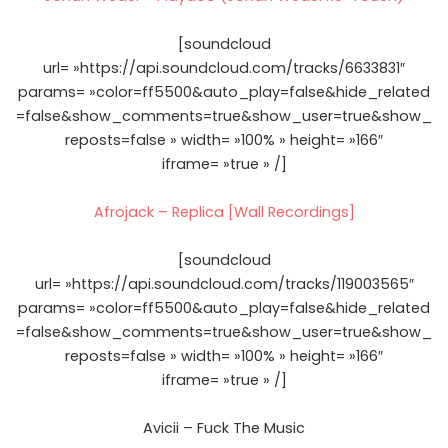
[soundcloud
url= »https://api.soundcloud.com/tracks/6633831″
params= »color=ff5500&auto_play=false&hide_related
=false&show_comments=true&show_user=true&show_
reposts=false » width= »100% » height= »166″
iframe= »true » /]
Afrojack – Replica [Wall Recordings]
[soundcloud
url= »https://api.soundcloud.com/tracks/119003565″
params= »color=ff5500&auto_play=false&hide_related
=false&show_comments=true&show_user=true&show_
reposts=false » width= »100% » height= »166″
iframe= »true » /]
Avicii – Fuck The Music