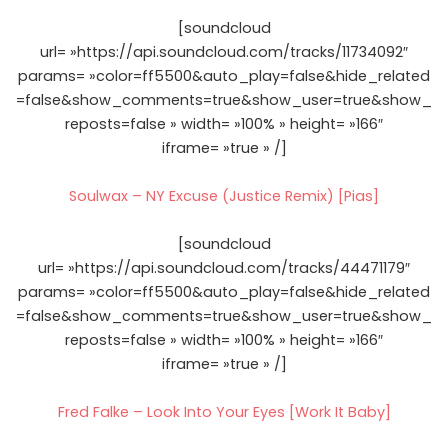
[soundcloud
url= »https://api.soundcloud.com/tracks/11734092″
params= »color=ff5500&auto_play=false&hide_related
=false&show_comments=true&show_user=true&show_
reposts=false » width= »100% » height= »166″
iframe= »true » /]
Soulwax – NY Excuse (Justice Remix) [Pias]
[soundcloud
url= »https://api.soundcloud.com/tracks/44471179″
params= »color=ff5500&auto_play=false&hide_related
=false&show_comments=true&show_user=true&show_
reposts=false » width= »100% » height= »166″
iframe= »true » /]
Fred Falke – Look Into Your Eyes [Work It Baby]