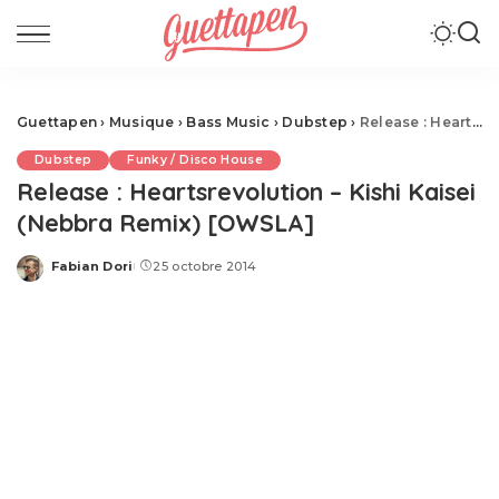
Guettapen
›
Musique
›
Bass Music
›
Dubstep
›
Release : Heartsrevolution – Kishi Kaisei (Nebbra Remix) [OWSLA]
Dubstep
Funky / Disco House
Release : Heartsrevolution – Kishi Kaisei
(Nebbra Remix) [OWSLA]
Fabian Dori
25 octobre 2014
Posted
by