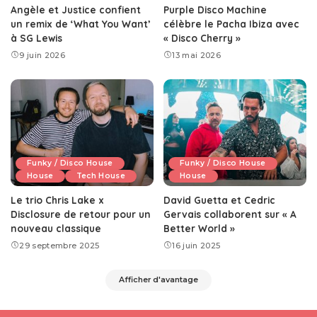
Angèle et Justice confient
Purple Disco Machine
un remix de ‘What You Want’
célèbre le Pacha Ibiza avec
à SG Lewis
« Disco Cherry »
9 juin 2026
13 mai 2026
Funky / Disco House
Funky / Disco House
House
Tech House
House
Le trio Chris Lake x
David Guetta et Cedric
Disclosure de retour pour un
Gervais collaborent sur « A
nouveau classique
Better World »
29 septembre 2025
16 juin 2025
Afficher d'avantage