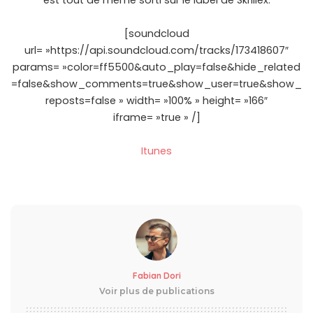
est tout de même sorti sur le label de Skrillex.
[soundcloud
url= »https://api.soundcloud.com/tracks/173418607″
params= »color=ff5500&auto_play=false&hide_related
=false&show_comments=true&show_user=true&show_
reposts=false » width= »100% » height= »166″
iframe= »true » /]
Itunes
Fabian Dori
Voir plus de publications