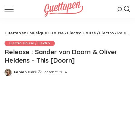
Guettapen
›
Musique
›
House
›
Electro House / Electro
›
Release : Sander van Doorn & Oliver Heldens – This [Doorn]
Electro House / Electro
Release : Sander van Doorn & Oliver
Heldens – This [Doorn]
Fabian Dori
5 octobre 2014
Posted
by