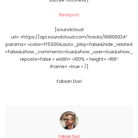
sacrée notoriété).
Beatport
[soundcloud
url= »https://api.soundcloud.com/tracks/168109334″
params= »color=ff5500&auto_play=false&hide_related
=false&show_comments=true&show_user=true&show_
reposts=false » width= »100% » height= »166″
iframe= »true » /]
Fabian Dori
Fabian Dori