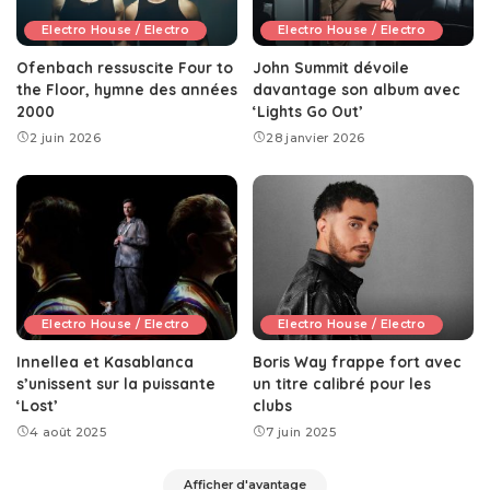
Electro House / Electro
Electro House / Electro
Ofenbach ressuscite Four to
John Summit dévoile
the Floor, hymne des années
davantage son album avec
2000
‘Lights Go Out’
2 juin 2026
28 janvier 2026
Electro House / Electro
Electro House / Electro
Innellea et Kasablanca
Boris Way frappe fort avec
s’unissent sur la puissante
un titre calibré pour les
‘Lost’
clubs
4 août 2025
7 juin 2025
Afficher d'avantage