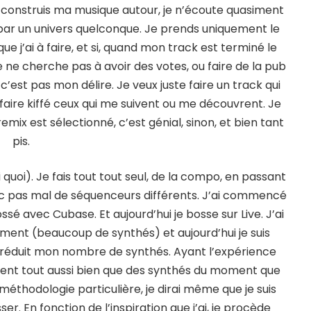
e construis ma musique autour, je n’écoute quasiment
é par un univers quelconque. Je prends uniquement le
que j’ai à faire, et si, quand mon track est terminé le
Je ne cherche pas à avoir des votes, ou faire de la pub
c’est pas mon délire. Je veux juste faire un track qui
et faire kiffé ceux qui me suivent ou me découvrent. Je
emix est sélectionné, c’est génial, sinon, et bien tant
pis.
uoi). Je fais tout tout seul, de la compo, en passant
vec pas mal de séquenceurs différents. J’ai commencé
ssé avec Cubase. Et aujourd’hui je bosse sur Live. J’ai
nt (beaucoup de synthés) et aujourd’hui je suis
 réduit mon nombre de synthés. Ayant l’expérience
nnent tout aussi bien que des synthés du moment que
 méthodologie particulière, je dirai même que je suis
. En fonction de l’inspiration que j’ai, je procède