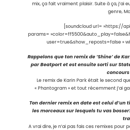
mix, ça fait vraiment plaisir. Suite à ça, j’
genre, Ma
[soundcloud url= »https://a
params= »color=ff5500&auto_play=false
user=true&show_reposts=false » widt
Rappelons que ton remix de ‘Shine’ de Kar
par Beatport et est ensuite sorti sur St
concours 
Le remix de Karin Park était le second que
« Phantogram » et tout récemment j’ai gagn
Ton dernier remix en date est celui d’un t
les morceaux sur lesquels tu vas bosser
tra
A vrai dire, je n’ai pas fais ces remixes pour