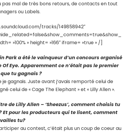
ai eu pas mal de très bons retours, de contacts en tout
nagers ou Labels.
pi.soundcloud.com/tracks/149858942″
&hide_related=false&show_comments=true&show_
h= »100% » height= »166″ iframe= »true » /]
in Park a été le vainqueur d’un concours organisé
ate Of Eye. Apparemment ce n’était pas le premier
que tu gagnais ?
 je gagnais. Juste avant j’avais remporté celui de
é celui de « Cage The Elephant » et « Lilly Allen ».
itre de Lilly Allen – ‘Sheezus’, comment choisis tu
? Et pour les producteurs qui te lisent, comment
vailles tu?
 participer au contest, c’était plus un coup de coeur au