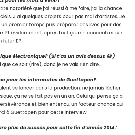
ts pour les mois à venir?
te notoriété que j’ai réussi à me faire, j’ai la chance
ciels. J’ai quelques projets pour pas mal d’artistes. Je
 un premier temps puis préparer des lives pour des
ne. Et évidemment, après tout ça, me concentrer sur
n futur EP.
ique électronique? (Si t’as un avis dessus 😀 )
ue ce soit (rire), donc je ne vais rien dire.
be pour les internautes de Guettapen?
ulent se lancer dans la production: ne jamais lâcher
musique, ça ne se fait pas en un an. Celui qui pense ça a
persévérance et bien entendu, un facteur chance qui
erci à Guettapen pour cette interview.
re plus de succès pour cette fin d’année 2014.
‘