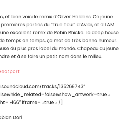
, et bien voici le remix d’Oliver Heldens. Ce jeune
premières parties du ‘True Tour’ d’Avicii, et d’I AM
une excellent remix de Robin Rhicke. La deep house
u de temps en temps, ça met de très bonne humeur.
 house du plus gros label du monde. Chapeau au jeune
e et à se faire un petit nom dans le milieu.
Beatport
pi.soundcloud.com/tracks/135269743″
lse&hide_related=false&show_artwork=true »
ht= »166″ iframe= »true » /]
abian Dori