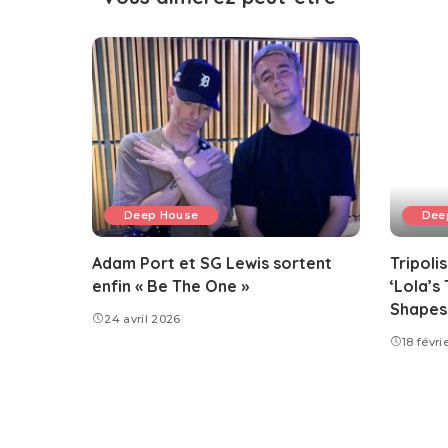
Deep House
Dee
Adam Port et SG Lewis sortent
Tripoli
enfin « Be The One »
‘Lola’s
Shapes
24 avril 2026
18 févri