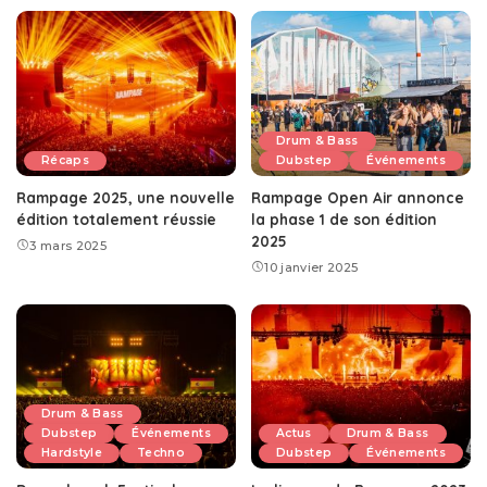
Drum & Bass
Récaps
Dubstep
Événements
Rampage 2025, une nouvelle
Rampage Open Air annonce
édition totalement réussie
la phase 1 de son édition
2025
3 mars 2025
10 janvier 2025
Drum & Bass
Dubstep
Événements
Actus
Drum & Bass
Hardstyle
Techno
Dubstep
Événements