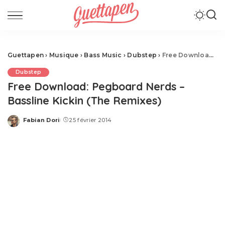
Guettapen
›
Musique
›
Bass Music
›
Dubstep
›
Free Download: Pegboard Nerds – Bassline Kickin (The Remixes)
Dubstep
Free Download: Pegboard Nerds –
Bassline Kickin (The Remixes)
Fabian Dori
25 février 2014
Posted
by