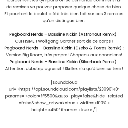
lourdement les tympans on se demande comment l’EP
de remixes va pouvoir proposer quelque chose de bien.
Et pourtant le boulot a été très bien fait sur ces 3 remixes
qu’on distingue bien.
Pegboard Nerds – Bassline Kickin (Astronaut Remix)
:
OUFFISIME ! Wolfgang Gartner sort de ce corps !
Pegboard Nerds – Bassline Kickin (Dzeko & Torres Remix)
:
Version Big Room, très propre! Chapeau aux canadiens!
Pegboard Nerds – Bassline Kickin (Silverback Remix)
:
Attention dubstep agressif ! Skrillex n’a qu’à bien se tenir!
[soundcloud
url= »https://api.soundcloud.com/playlists/23990140″
params= »color=ff5500&auto_play=false&hide_related
=false&show_artwork=true » width= »100% »
height= »450″ iframe= »true » /]