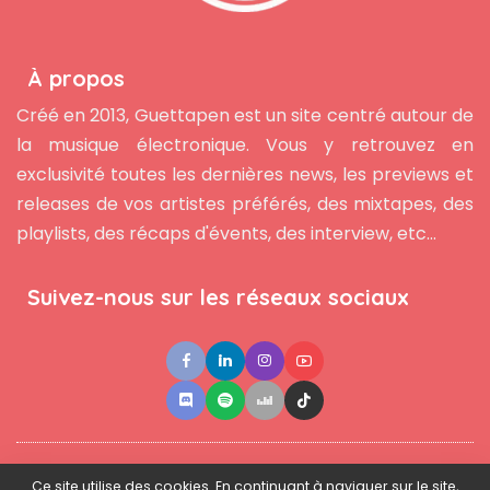
À propos
Créé en 2013, Guettapen est un site centré autour de
la musique électronique. Vous y retrouvez en
exclusivité toutes les dernières news, les previews et
releases de vos artistes préférés, des mixtapes, des
playlists, des récaps d'évents, des interview, etc...
Suivez-nous sur les réseaux sociaux
●
●
●
Contact
Newsletter
L'équipe
Mentions légales
Ce site utilise des cookies. En continuant à naviguer sur le site,