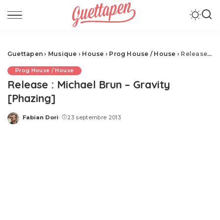
Guettapen
›
Musique
›
House
›
Prog House / House
›
Release : Michael Brun – Gravity [Phazing]
Prog House / House
Release : Michael Brun – Gravity
[Phazing]
Fabian Dori
23 septembre 2013
Posted
by