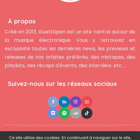
À propos
Créé en 2013, Guettapen est un site centré autour de
la musique électronique. Vous y retrouvez en
exclusivité toutes les dernières news, les previews et
releases de vos artistes préférés, des mixtapes, des
playlists, des récaps d'évents, des interview, etc...
Suivez-nous sur les réseaux sociaux
●
●
●
Contact
Newsletter
L'équipe
Mentions légales
Ce site utilise des cookies. En continuant à naviguer sur le site,