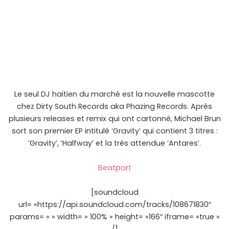
Le seul DJ haïtien du marché est la nouvelle mascotte
chez Dirty South Records aka Phazing Records. Après
plusieurs releases et remix qui ont cartonné, Michael Brun
sort son premier EP intitulé ‘Gravity’ qui contient 3 titres :
‘Gravity’, ‘Halfway’ et la très attendue ‘Antares’.
Beatport
[soundcloud
url= »https://api.soundcloud.com/tracks/108671830″
params= » » width= » 100% » height= »166″ iframe= »true »