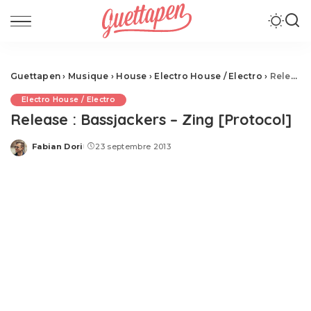
Guettapen
›
Musique
›
House
›
Electro House / Electro
›
Release : Bassjackers – Zing [Protocol]
Electro House / Electro
Release : Bassjackers – Zing [Protocol]
Fabian Dori
23 septembre 2013
Posted
by