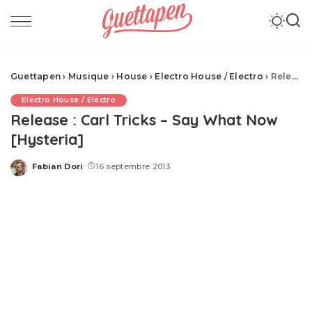
Guettapen
›
Musique
›
House
›
Electro House / Electro
›
Release : Carl Tricks – Say What Now [Hysteria]
Electro House / Electro
Release : Carl Tricks – Say What Now
[Hysteria]
Fabian Dori
16 septembre 2013
Posted
by