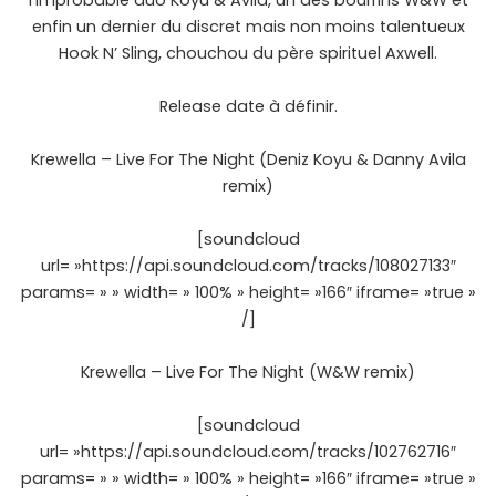
l’improbable duo Koyu & Avila, un des bourrins W&W et
enfin un dernier du discret mais non moins talentueux
Hook N’ Sling, chouchou du père spirituel Axwell.
Release date à définir.
Krewella – Live For The Night (Deniz Koyu & Danny Avila
remix)
[soundcloud
url= »https://api.soundcloud.com/tracks/108027133″
params= » » width= » 100% » height= »166″ iframe= »true »
/]
Krewella – Live For The Night (W&W remix)
[soundcloud
url= »https://api.soundcloud.com/tracks/102762716″
params= » » width= » 100% » height= »166″ iframe= »true »