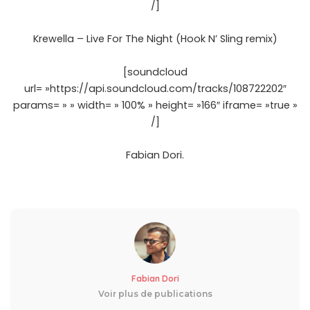
/]
Krewella – Live For The Night (Hook N’ Sling remix)
[soundcloud
url= »https://api.soundcloud.com/tracks/108722202″
params= » » width= » 100% » height= »166″ iframe= »true »
/]
Fabian Dori.
Fabian Dori
Voir plus de publications