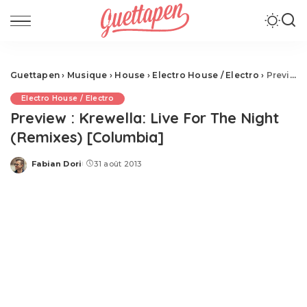
Guettapen
›
Musique
›
House
›
Electro House / Electro
›
Preview : Krewella: Live For The Night (Remixes) [Columbia]
Electro House / Electro
Preview : Krewella: Live For The Night
(Remixes) [Columbia]
Fabian Dori
31 août 2013
Posted
by