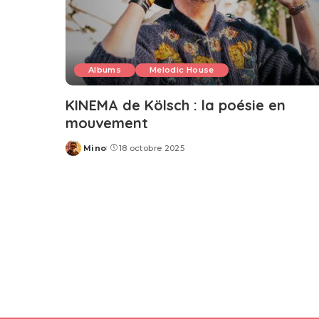
Albums
Melodic House
KINEMA de Kölsch : la poésie en
mouvement
Mino
18 octobre 2025
Posted
by