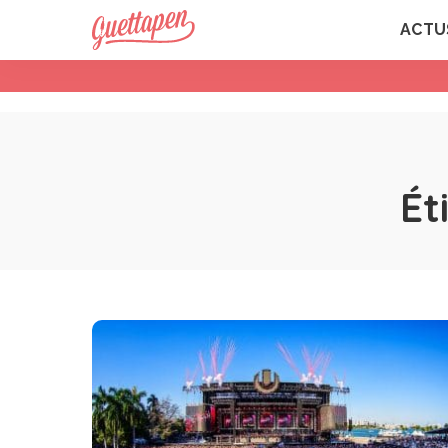
ACTU
Ét