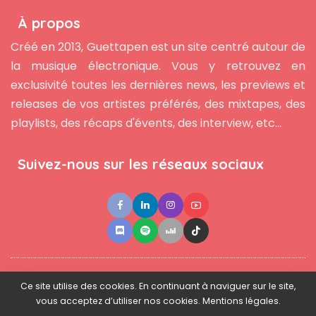
À propos
Créé en 2013, Guettapen est un site centré autour de
la musique électronique. Vous y retrouvez en
exclusivité toutes les dernières news, les previews et
releases de vos artistes préférés, des mixtapes, des
playlists, des récaps d'évents, des interview, etc...
Suivez-nous sur les réseaux sociaux
●
●
●
Contact
Newsletter
L'équipe
Mentions légales
Ce site utilise des cookies. En continuant à naviguer sur le site,
vous acceptez d’utiliser nos cookies. Mentions légales.