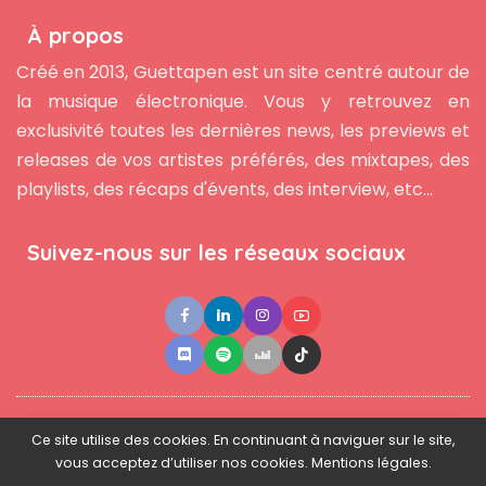
À propos
Créé en 2013, Guettapen est un site centré autour de
la musique électronique. Vous y retrouvez en
exclusivité toutes les dernières news, les previews et
releases de vos artistes préférés, des mixtapes, des
playlists, des récaps d'évents, des interview, etc...
Suivez-nous sur les réseaux sociaux
●
●
●
Contact
Newsletter
L'équipe
Mentions légales
Ce site utilise des cookies. En continuant à naviguer sur le site,
vous acceptez d’utiliser nos cookies. Mentions légales.