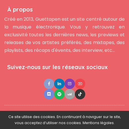
À propos
Créé en 2013, Guettapen est un site centré autour de
la musique électronique. Vous y retrouvez en
exclusivité toutes les dernières news, les previews et
releases de vos artistes préférés, des mixtapes, des
playlists, des récaps d'évents, des interview, etc...
Suivez-nous sur les réseaux sociaux
●
●
●
Contact
Newsletter
L'équipe
Mentions légales
Ce site utilise des cookies. En continuant à naviguer sur le site,
vous acceptez d’utiliser nos cookies. Mentions légales.