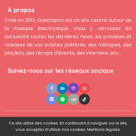
À propos
Créé en 2013, Guettapen est un site centré autour de
la musique électronique. Vous y retrouvez en
exclusivité toutes les dernières news, les previews et
releases de vos artistes préférés, des mixtapes, des
playlists, des récaps d'évents, des interview, etc...
Suivez-nous sur les réseaux sociaux
●
●
●
Contact
Newsletter
L'équipe
Mentions légales
Ce site utilise des cookies. En continuant à naviguer sur le site,
vous acceptez d’utiliser nos cookies. Mentions légales.