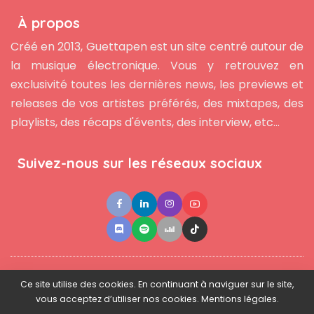
À propos
Créé en 2013, Guettapen est un site centré autour de
la musique électronique. Vous y retrouvez en
exclusivité toutes les dernières news, les previews et
releases de vos artistes préférés, des mixtapes, des
playlists, des récaps d'évents, des interview, etc...
Suivez-nous sur les réseaux sociaux
●
●
●
Contact
Newsletter
L'équipe
Mentions légales
Ce site utilise des cookies. En continuant à naviguer sur le site,
vous acceptez d’utiliser nos cookies. Mentions légales.