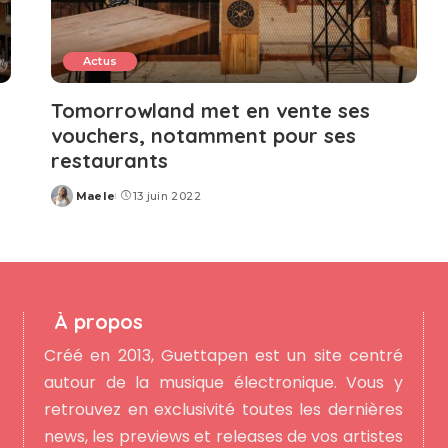
Actus
Tomorrowland met en vente ses
vouchers, notamment pour ses
restaurants
Maele
13 juin 2022
Posted
by
À propos
Créé en 2013, Guettapen est un site centré
autour de la musique électronique. Vous y
retrouvez en exclusivité toutes les dernières
news, les previews et releases de vos artistes