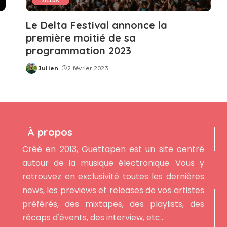
Actus
Le Delta Festival annonce la
première moitié de sa
programmation 2023
Julien
2 février 2023
Posted
by
À propos
Créé en 2013, Guettapen est un site centré
autour de la musique électronique. Vous y
retrouvez en exclusivité toutes les dernières
news, les previews et releases de vos artistes
préférés, des mixtapes, des playlists, des
récaps d'évents, des interview, etc...