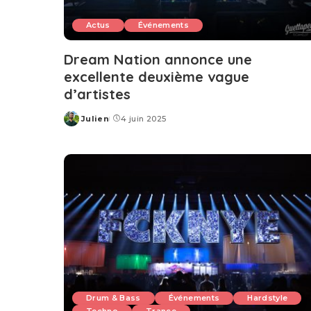
Actus
Événements
Dream Nation annonce une
excellente deuxième vague
d’artistes
Julien
4 juin 2025
Posted
by
Drum & Bass
Événements
Hardstyle