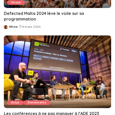
House
Defected Malta 2024 lève le voile sur sa
programmation
Mino
6 mars 2024
Posted
by
Actus
Événements
Les conférences à ne pas manquer à l’ADE 2023