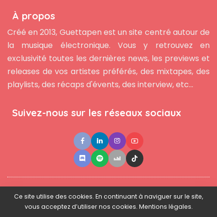
À propos
Créé en 2013, Guettapen est un site centré autour de
la musique électronique. Vous y retrouvez en
exclusivité toutes les dernières news, les previews et
releases de vos artistes préférés, des mixtapes, des
playlists, des récaps d'évents, des interview, etc...
Suivez-nous sur les réseaux sociaux
●
●
●
Contact
Newsletter
L'équipe
Mentions légales
Ce site utilise des cookies. En continuant à naviguer sur le site,
vous acceptez d’utiliser nos cookies. Mentions légales.