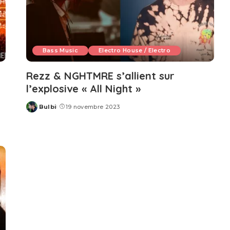
Bass Music
Electro House / Electro
Rezz & NGHTMRE s’allient sur
l’explosive « All Night »
Bulbi
19 novembre 2023
Posted
by