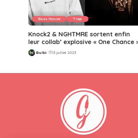
Bass House
Trap
Knock2 & NGHTMRE sortent enfin
leur collab’ explosive « One Chance 
Bulbi
13 juillet 2023
Posted
by