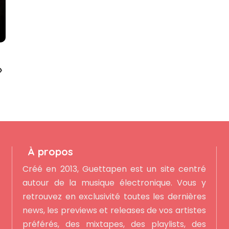
»
À propos
Créé en 2013, Guettapen est un site centré
autour de la musique électronique. Vous y
retrouvez en exclusivité toutes les dernières
news, les previews et releases de vos artistes
préférés, des mixtapes, des playlists, des