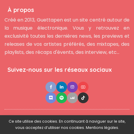
À propos
Créé en 2013, Guettapen est un site centré autour de
la musique électronique. Vous y retrouvez en
exclusivité toutes les dernières news, les previews et
releases de vos artistes préférés, des mixtapes, des
playlists, des récaps d'évents, des interview, etc...
Suivez-nous sur les réseaux sociaux
●
●
●
Contact
Newsletter
L'équipe
Mentions légales
Ce site utilise des cookies. En continuant à naviguer sur le site,
vous acceptez d’utiliser nos cookies. Mentions légales.