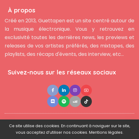
À propos
Créé en 2013, Guettapen est un site centré autour de
la musique électronique. Vous y retrouvez en
exclusivité toutes les dernières news, les previews et
releases de vos artistes préférés, des mixtapes, des
playlists, des récaps d'évents, des interview, etc...
Suivez-nous sur les réseaux sociaux
●
●
●
Contact
Newsletter
L'équipe
Mentions légales
Ce site utilise des cookies. En continuant à naviguer sur le site,
vous acceptez d’utiliser nos cookies. Mentions légales.