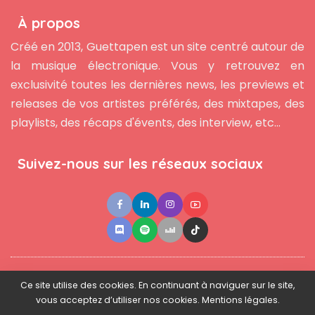
À propos
Créé en 2013, Guettapen est un site centré autour de
la musique électronique. Vous y retrouvez en
exclusivité toutes les dernières news, les previews et
releases de vos artistes préférés, des mixtapes, des
playlists, des récaps d'évents, des interview, etc...
Suivez-nous sur les réseaux sociaux
●
●
●
Contact
Newsletter
L'équipe
Mentions légales
Ce site utilise des cookies. En continuant à naviguer sur le site,
vous acceptez d’utiliser nos cookies. Mentions légales.