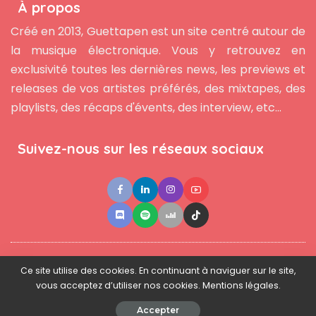
À propos
Créé en 2013, Guettapen est un site centré autour de
la musique électronique. Vous y retrouvez en
exclusivité toutes les dernières news, les previews et
releases de vos artistes préférés, des mixtapes, des
playlists, des récaps d'évents, des interview, etc...
Suivez-nous sur les réseaux sociaux
●
●
●
Contact
Newsletter
L'équipe
Mentions légales
Ce site utilise des cookies. En continuant à naviguer sur le site,
vous acceptez d’utiliser nos cookies. Mentions légales.
© 2025 - www.guettapen.com - Tous droits réservés.
Accepter