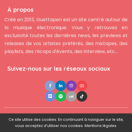
À propos
Créé en 2013, Guettapen est un site centré autour de
la musique électronique. Vous y retrouvez en
exclusivité toutes les dernières news, les previews et
releases de vos artistes préférés, des mixtapes, des
playlists, des récaps d'évents, des interview, etc...
Suivez-nous sur les réseaux sociaux
●
●
●
Contact
Newsletter
L'équipe
Mentions légales
Ce site utilise des cookies. En continuant à naviguer sur le site,
vous acceptez d’utiliser nos cookies. Mentions légales.